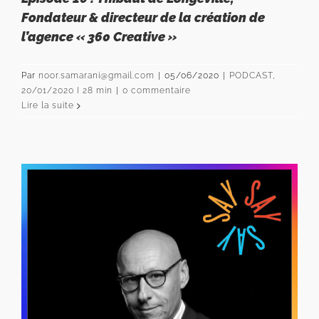
Fondateur & directeur de la création de
l’agence « 360 Creative »
Par
noor.samarani@gmail.com
|
05/06/2020
|
PODCAST
,
20/01/2020 I 28 min
|
0 commentaire
Lire la suite