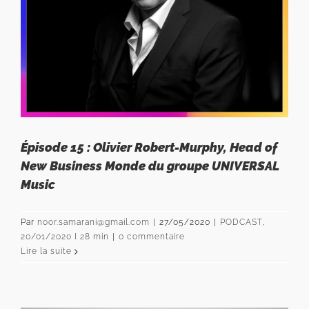
Épisode 15 : Olivier Robert-Murphy, Head of
New Business Monde du groupe UNIVERSAL
Music
Par
noor.samarani@gmail.com
|
27/05/2020
|
PODCAST
,
20/01/2020 I 28 min
|
0 commentaire
Lire la suite