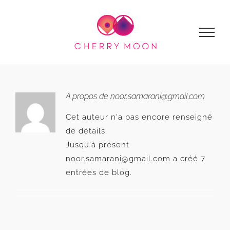
Passer
au
contenu
À propos de
noor.samarani@gmail.com
Cet auteur n'a pas encore renseigné
de détails.
Jusqu'à présent
noor.samarani@gmail.com a créé 7
entrées de blog.