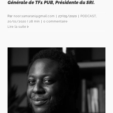
Générale de TF1 PUB, Présidente du SRI.
Par
noor.samarani@gmail.com
|
27/05/2020
|
PODCAST
,
20/01/2020 I 28 min
|
0 commentaire
Lire la suite