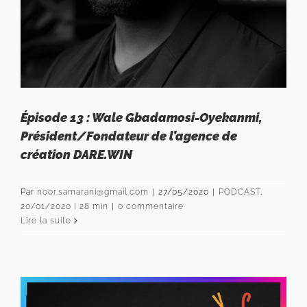
Épisode 13 : Wale Gbadamosi-Oyekanmi,
Président/Fondateur de l’agence de
création DARE.WIN
Par
noor.samarani@gmail.com
|
27/05/2020
|
PODCAST
,
20/01/2020 I 28 min
|
0 commentaire
Lire la suite