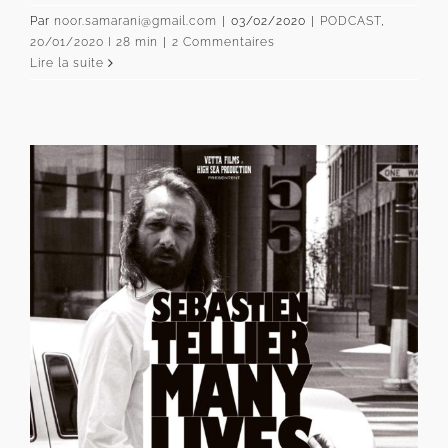
Par
noor.samarani@gmail.com
|
03/02/2020
|
PODCAST
,
20/01/2020 I 28 min
|
2 Commentaires
Lire la suite