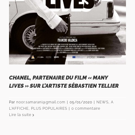
CHANEL, PARTENAIRE DU FILM « MANY
LIVES »​ SUR L’ARTISTE SÉBASTIEN TELLIER
Par
noor.samarani@gmail.com
|
05/01/2020
|
NEWS
,
A
L'AFFICHE
,
PLUS POPULAIRES
|
0 commentaire
Lire la suite