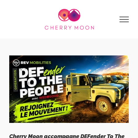
Passer
au
contenu
Cherry Moon accompagne DEFender To The