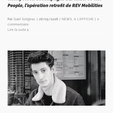
People, l’opération retrofit de REV Mobilities
Par
Gaël Solignac
|
26/05/2026
|
NEWS
,
A L'AFFICHE
|
0
commentaire
Lire la suite