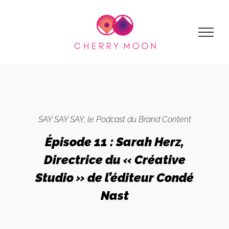
Passer
au
contenu
SAY SAY SAY, le Podcast du Brand Content
Épisode 11 : Sarah Herz,
Directrice du « Créative
Studio » de l’éditeur Condé
Nast