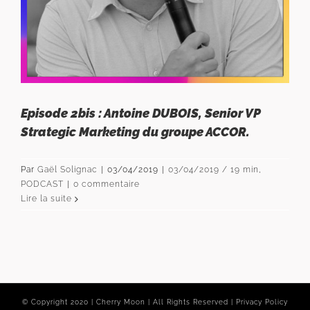
Episode 2bis : Antoine DUBOIS, Senior VP
Strategic Marketing du groupe ACCOR.
Par
Gaël Solignac
|
03/04/2019
|
03/04/2019 / 19 min
,
PODCAST
|
0 commentaire
Lire la suite
© Copyright 2020 | Cherry Moon | All Rights Reserved |
Privacy Policy